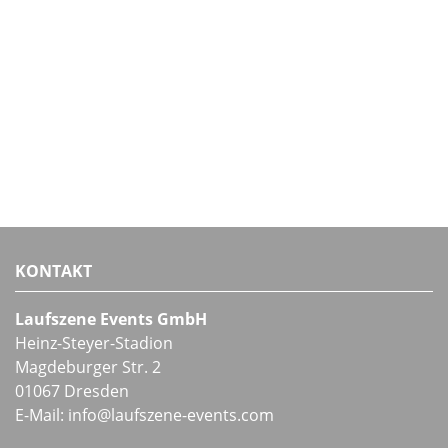
KONTAKT
Laufszene Events GmbH
Heinz-Steyer-Stadion
Magdeburger Str. 2
01067 Dresden
E-Mail:
info
@
laufszene-events
.
com