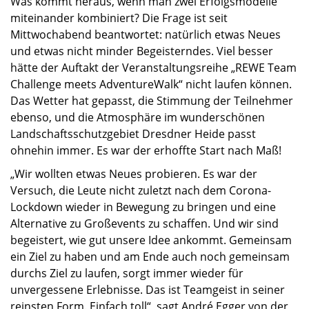
Was kommt heraus, wenn man zwei Erfolgsmodelle
miteinander kombiniert? Die Frage ist seit
Mittwochabend beantwortet: natürlich etwas Neues
und etwas nicht minder Begeisterndes. Viel besser
hätte der Auftakt der Veranstaltungsreihe „REWE Team
Challenge meets AdventureWalk“ nicht laufen können.
Das Wetter hat gepasst, die Stimmung der Teilnehmer
ebenso, und die Atmosphäre im wunderschönen
Landschaftsschutzgebiet Dresdner Heide passt
ohnehin immer. Es war der erhoffte Start nach Maß!
„Wir wollten etwas Neues probieren. Es war der
Versuch, die Leute nicht zuletzt nach dem Corona-
Lockdown wieder in Bewegung zu bringen und eine
Alternative zu Großevents zu schaffen. Und wir sind
begeistert, wie gut unsere Idee ankommt. Gemeinsam
ein Ziel zu haben und am Ende auch noch gemeinsam
durchs Ziel zu laufen, sorgt immer wieder für
unvergessene Erlebnisse. Das ist Teamgeist in seiner
reinsten Form. Einfach toll“, sagt André Egger von der