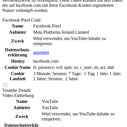
Werbenetzwerk zu verknüpfen. Diese Daten können mit den Daten
der auf facebook.com mit ihren Facebook-Konten registrierten
Nutzer verknüpft werden.
Facebook Pixel Code
Name
Facebook Pixel
Anbieter
Meta Platforms Ireland Limited
Wird verwendet, um YouTube-Inhalte zu
Zweck
entsperren.
Daten­schutz­
anzeigen
erklä­rung
Host(s)
facebook.com
Cookie Name
fr; presence; wd; spin; xs; c_user; sb; act; datr
Cookie
3 Monate; Session; 7 Tage; 1 Tag; 1 Jahr; 1 Jahr;
Laufzeit
2 Jahre; Session; 2 Jahre
Youtube
Details
Video Einbettung
Name
YouTube
Anbieter
YouTube
Wird verwendet, um YouTube-Inhalte zu
Zweck
entsperren.
Daten­schutz­erklä­