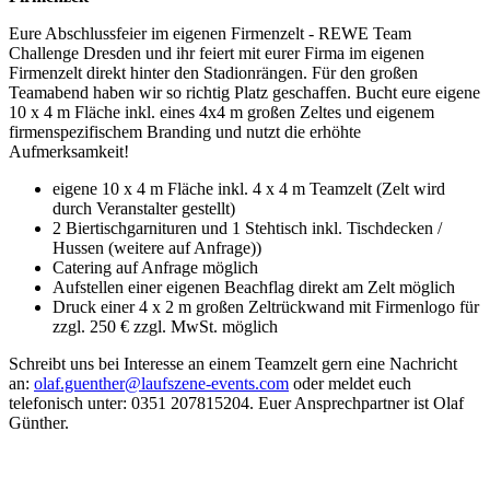
Eure Abschlussfeier im eigenen Firmenzelt - REWE Team
Challenge Dresden und ihr feiert mit eurer Firma im eigenen
Firmenzelt direkt hinter den Stadionrängen. Für den großen
Teamabend haben wir so richtig Platz geschaffen. Bucht eure eigene
10 x 4 m Fläche inkl. eines 4x4 m großen Zeltes und eigenem
firmenspezifischem Branding und nutzt die erhöhte
Aufmerksamkeit!
eigene 10 x 4 m Fläche inkl. 4 x 4 m Teamzelt (Zelt wird
durch Veranstalter gestellt)
2 Biertischgarnituren und 1 Stehtisch inkl. Tischdecken /
Hussen (weitere auf Anfrage))
Catering auf Anfrage möglich
Aufstellen einer eigenen Beachflag direkt am Zelt möglich
Druck einer 4 x 2 m großen Zeltrückwand mit Firmenlogo für
zzgl. 250 € zzgl. MwSt. möglich
Schreibt uns bei Interesse an einem Teamzelt gern eine Nachricht
an:
olaf.guenther
@
laufszene-events
.
com
oder meldet euch
telefonisch unter: 0351 207815204. Euer Ansprechpartner ist Olaf
Günther.