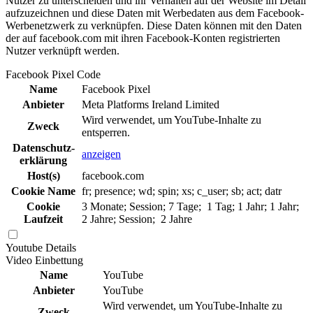
Nutzer zu unterscheiden und ihr Verhalten auf der Website im Detail
aufzuzeichnen und diese Daten mit Werbedaten aus dem Facebook-
Werbenetzwerk zu verknüpfen. Diese Daten können mit den Daten
der auf facebook.com mit ihren Facebook-Konten registrierten
Nutzer verknüpft werden.
Facebook Pixel Code
Name
Facebook Pixel
Anbieter
Meta Platforms Ireland Limited
Wird verwendet, um YouTube-Inhalte zu
Zweck
entsperren.
Daten­schutz­
anzeigen
erklä­rung
Host(s)
facebook.com
Cookie Name
fr; presence; wd; spin; xs; c_user; sb; act; datr
Cookie
3 Monate; Session; 7 Tage; 1 Tag; 1 Jahr; 1 Jahr;
Laufzeit
2 Jahre; Session; 2 Jahre
Youtube
Details
Video Einbettung
Name
YouTube
Anbieter
YouTube
Wird verwendet, um YouTube-Inhalte zu
Zweck